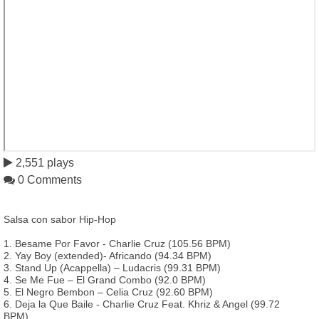
2,551 plays
0 Comments
Salsa con sabor Hip-Hop
1. Besame Por Favor - Charlie Cruz (105.56 BPM)
2. Yay Boy (extended)- Africando (94.34 BPM)
3. Stand Up (Acappella) – Ludacris (99.31 BPM)
4. Se Me Fue – El Grand Combo (92.0 BPM)
5. El Negro Bembon – Celia Cruz (92.60 BPM)
6. Deja la Que Baile - Charlie Cruz Feat. Khriz & Angel (99.72
BPM)