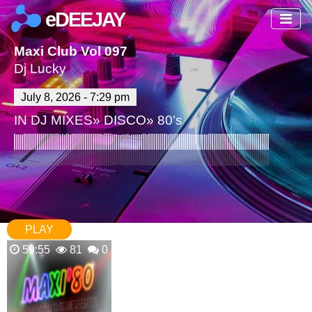
eDEEJAY
Maxi Club Vol 097
Dj Lucky
July 8, 2026 - 7:29 pm
IN
DJ MIXES
»
DISCO
»
80's
PLAY
59:55
81
0 Comments